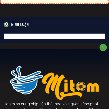
BÌNH LUẬN
Hòa mình cùng nhịp đập thể thao với nguồn kênh phát