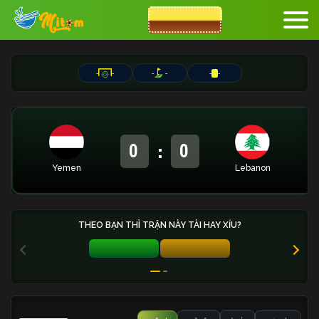
CƯỢC 8XBET
-
-
-
-
-
-
:
0
0
Yemen
Lebanon
THEO BẠN THÌ TRẬN NÀY TÀI HAY XỈU?
TÀI 0%
XỈU 0%