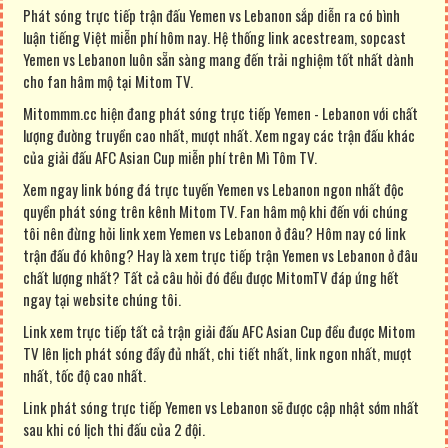
Phát sóng trực tiếp trận đấu Yemen vs Lebanon sắp diễn ra có bình
luận tiếng Việt miễn phí hôm nay. Hệ thống link acestream, sopcast
Yemen vs Lebanon luôn sẵn sàng mang đến trải nghiệm tốt nhất dành
cho fan hâm mộ tại Mitom TV.
Mitommm.cc hiện đang phát sóng trực tiếp Yemen - Lebanon với chất
lượng đường truyền cao nhất, mượt nhất. Xem ngay các trận đấu khác
của giải đấu AFC Asian Cup miễn phí trên Mì Tôm TV.
Xem ngay link bóng đá trực tuyến Yemen vs Lebanon ngon nhất độc
quyền phát sóng trên kênh Mitom TV. Fan hâm mộ khi đến với chúng
tôi nên đừng hỏi link xem Yemen vs Lebanon ở đâu? Hôm nay có link
trận đấu đó không? Hay là xem trực tiếp trận Yemen vs Lebanon ở đâu
chất lượng nhất? Tất cả câu hỏi đó đều được MitomTV đáp ứng hết
ngay tại website chúng tôi.
Link xem trực tiếp tất cả trận giải đấu AFC Asian Cup đều được Mitom
TV lên lịch phát sóng đầy đủ nhất, chi tiết nhất, link ngon nhất, mượt
nhất, tốc độ cao nhất.
Link phát sóng trực tiếp Yemen vs Lebanon sẽ được cập nhật sớm nhất
sau khi có lịch thi đấu của 2 đội.