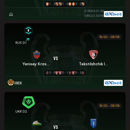
1 - 2
1 - 0
3 - 2
0.78
0/0.5
1.03
0.85
2/2.5
0.95
16:00 - 08/08
FNL NGA
VS
Yenisey Krasnoyarsk
Tekstilshchik Ivanovo
3 - 0
0 - 1
0 - 3
XMEN
16:00 - 08/08
HẠNG NHẤT UKRAINA
VS