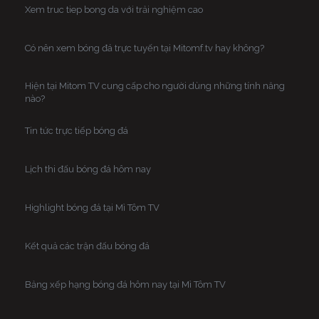
Xem truc tiep bong da với trải nghiệm cao
Có nên xem bóng đá trực tuyến tại Mitomf.tv hay không?
Hiện tại Mitom TV cung cấp cho người dùng những tính năng
nào?
Tin tức trực tiếp bóng đá
Lịch thi đấu bóng đá hôm nay
Highlight bóng đá tại Mì Tôm TV
Kết quả các trận đấu bóng đá
Bảng xếp hạng bóng đá hôm nay tại Mì Tôm TV