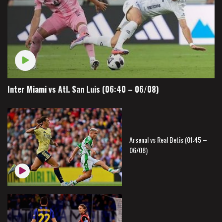
Inter Miami vs Atl. San Luis (06:40 – 06/08)
Arsenal vs Real Betis (01:45 –
06/08)