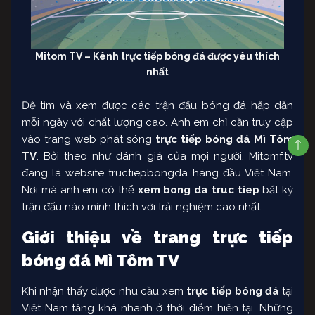
Mitom TV – Kênh trực tiếp bóng đá được yêu thích
nhất
Để tìm và xem được các trận đấu bóng đá hấp dẫn
mỗi ngày với chất lượng cao. Anh em chỉ cần truy cập
vào trang web phát sóng
trực tiếp bóng đá
Mì Tôm
TV
. Bởi theo như đánh giá của mọi người, Mitomf.tv
đang là website tructiepbongda hàng đầu Việt Nam.
Nơi mà anh em có thể
xem bong da truc tiep
bất kỳ
trận đấu nào mình thích với trải nghiệm cao nhất.
Giới thiệu về trang trực tiếp
bóng đá Mì Tôm TV
Khi nhận thấy được nhu cầu xem
trực tiếp bóng đá
tại
Việt Nam tăng khá nhanh ở thời điểm hiện tại. Những