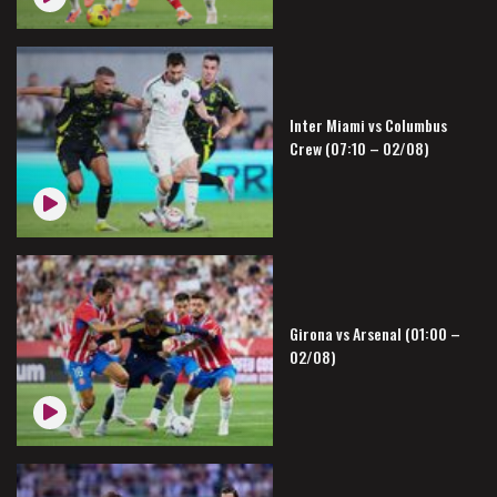
Inter Miami vs Columbus
Crew (07:10 – 02/08)
Girona vs Arsenal (01:00 –
02/08)