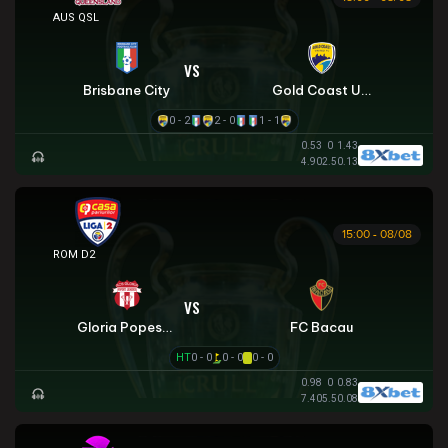
QLD PREMIER LEAGUE
VS
Brisbane City
Gold Coast United
0 - 2
2 - 0
1 - 1
0.53
0
1.43
4.90
2.5
0.13
15:00 - 08/08
HẠNG 2 ROMANIA
VS
Gloria Popesti-Leordeni
FC Bacau
HT
0 - 0
0 - 0
0 - 0
0.98
0
0.83
7.40
5.5
0.08