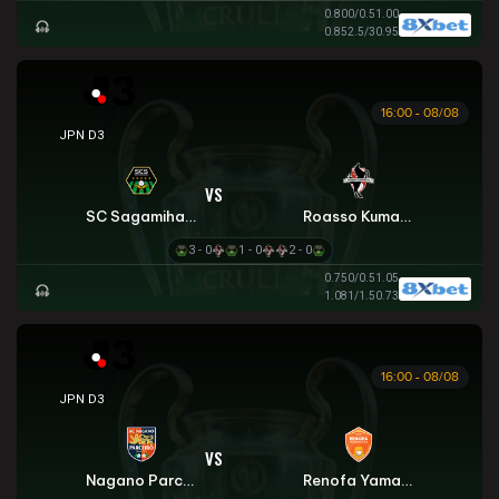
0.80
0/0.5
1.00
0.85
2.5/3
0.95
16:00 - 08/08
J3 LEAGUE
VS
SC Sagamihara
Roasso Kumamoto
3 - 0
1 - 0
2 - 0
0.75
0/0.5
1.05
1.08
1/1.5
0.73
16:00 - 08/08
J3 LEAGUE
VS
Nagano Parceiro
Renofa Yamaguchi