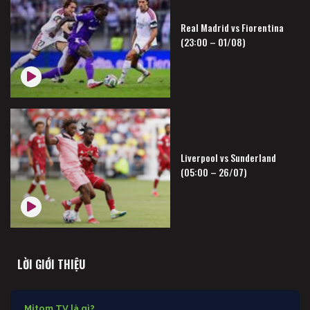
Real Madrid vs Fiorentina
(23:00 – 01/08)
Liverpool vs Sunderland
(05:00 – 26/07)
LỜI GIỚI THIỆU
Mitom TV là gì?