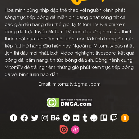
Ngoại Hạng Anh
Hòa mình cùng nhịp đập thể thao với nguồn kênh phát
sóng trực tiếp bóng đá miễn phí đang phát sóng tất cả
Champion League
các giải đấu hàng đầu thế giới tại Mitom TV. Địa chỉ xem
Serie A
bóng đá trực tuyến Mì Tôm TV luôn đáp ứng nhu cầu thiết
thực nhất của fan hâm mộ, luôn luôn là kênh bóng đá trực
La Liga
tiếp full HD hàng đầu hiện nay. Ngoài ra, Mitomf.tv cập nhật
Bundesliga
lịch thi đấu mới nhất, bxh, video highlight, livescore, kết quả
bóng đá, cẩm nang, tin tức bóng đá 24h. Đồng hành cùng
Ligue 1
MitomTV để trải nghiệm những giờ phút xem trực tiếp bóng
World Cup
đá với bình luận hấp dẫn.
Euro
Email:
mitomz.tv@gmail.com
V-League
Ngoài ra còn có rất nhiều những giải bóng đá khác
trên toàn thế giới.
Cập nhật tỷ lệ kèo trực tuyến nhanh nhất
Thời gian mà MiTom TV cập nhật
kèo nhà cái
trực