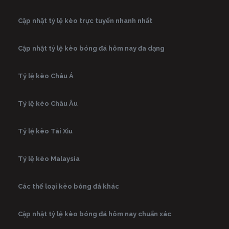
Cập nhật tỷ lệ kèo trực tuyến nhanh nhất
Cập nhật tỷ lệ kèo bóng đá hôm nay đa dạng
Tỷ lệ kèo Châu Á
Tỷ lệ kèo Châu Âu
Tỷ lệ kèo Tài Xỉu
Tỷ lệ kèo Malaysia
Các thể loại kèo bóng đá khác
Cập nhật tỷ lệ kèo bóng đá hôm nay chuẩn xác