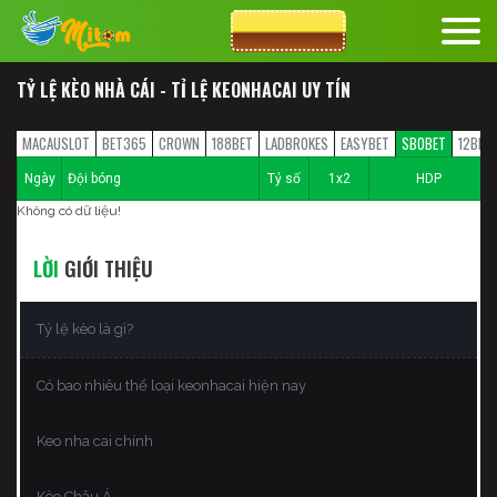
CƯỢC 8XBET
TỶ LỆ KÈO NHÀ CÁI - TỈ LỆ KEONHACAI UY TÍN