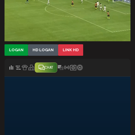
LOGAN
HD LOGAN
LINK HD
CHAT