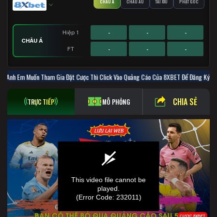
CHÂU Á
CHÂU ÂU
TÀI XỈU
PHẠT GÓC
-
-
-
Hiệp 1
CHÂU Á
-
-
-
FT
-
-
-
-
-
-
-
-
-
Hiệp 1
Hiệp 1
Hiệp 1
Anh Em Muốn Tham Gia Đặt Cược Thì Click Vào Quảng Cáo Của 8XBET Để 
PHẠT GÓC
CHÂU ÂU
TÀI XỈU
-
-
-
-
-
-
-
-
-
FT
FT
FT
CHIA SẺ
TRỰC TIẾP
MÔ PHỎNG