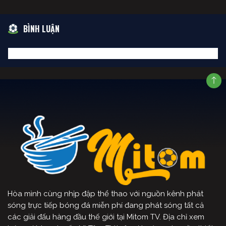
BÌNH LUẬN
Hòa mình cùng nhịp đập thể thao với nguồn kênh phát
sóng trực tiếp bóng đá miễn phí đang phát sóng tất cả
các giải đấu hàng đầu thế giới tại Mitom TV. Địa chỉ xem