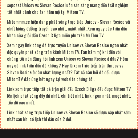
sopcast Unicov vs Slovan Rosice luôn sẵn sàng mang đến trải nghiệm
tốt nhất dành cho fan hâm mộ tại Mitom TV.
Mitommm.cc hiện đang phát sóng trực tiếp Unicov - Slovan Rosice với
chất lượng đường truyền cao nhất, mượt nhất. Xem ngay các trận đấu
khác của giải đấu Czech 3 liga miễn phí trên Mì Tôm TV.
Xem ngay link bóng đá trực tuyến Unicov vs Slovan Rosice ngon nhất
độc quyền phát sóng trên kênh Mitom TV. Fan hâm mộ khi đến với
chúng tôi nên đừng hỏi link xem Unicov vs Slovan Rosice ở đâu? Hôm
nay có link trận đấu đó không? Hay là xem trực tiếp trận Unicov vs
Slovan Rosice ở đâu chất lượng nhất? Tất cả câu hỏi đó đều được
MitomTV đáp ứng hết ngay tại website chúng tôi.
Link xem trực tiếp tất cả trận giải đấu Czech 3 liga đều được Mitom TV
lên lịch phát sóng đầy đủ nhất, chi tiết nhất, link ngon nhất, mượt nhất,
tốc độ cao nhất.
Link phát sóng trực tiếp Unicov vs Slovan Rosice sẽ được cập nhật sớm
nhất sau khi có lịch thi đấu của 2 đội.