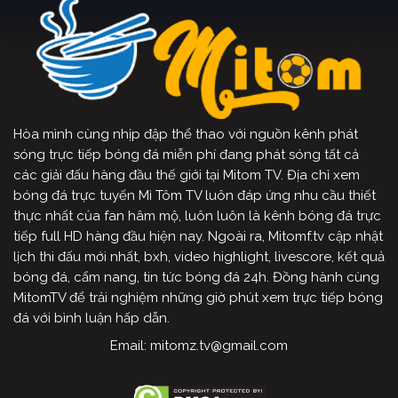
Hòa mình cùng nhịp đập thể thao với nguồn kênh phát
sóng trực tiếp bóng đá miễn phí đang phát sóng tất cả
các giải đấu hàng đầu thế giới tại Mitom TV. Địa chỉ xem
bóng đá trực tuyến Mì Tôm TV luôn đáp ứng nhu cầu thiết
thực nhất của fan hâm mộ, luôn luôn là kênh bóng đá trực
tiếp full HD hàng đầu hiện nay. Ngoài ra, Mitomf.tv cập nhật
lịch thi đấu mới nhất, bxh, video highlight, livescore, kết quả
bóng đá, cẩm nang, tin tức bóng đá 24h. Đồng hành cùng
MitomTV để trải nghiệm những giờ phút xem trực tiếp bóng
đá với bình luận hấp dẫn.
Email:
mitomz.tv@gmail.com