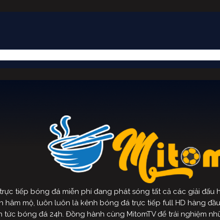
ực tiếp bóng đá miễn phí đang phát sóng tất cả các giải đấu hà
hâm mộ, luôn luôn là kênh bóng đá trực tiếp full HD hàng đầu hi
 tin tức bóng đá 24h. Đồng hành cùng MitomTV để trải nghiệm nh