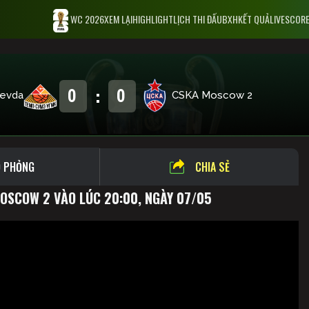
WC 2026
XEM LẠI
HIGHLIGHT
LỊCH THI ĐẤU
BXH
KẾT QUẢ
LIVESCOR
:
0
0
evda
CSKA Moscow 2
 PHỎNG
CHIA SẺ
OSCOW 2 VÀO LÚC 20:00, NGÀY 07/05