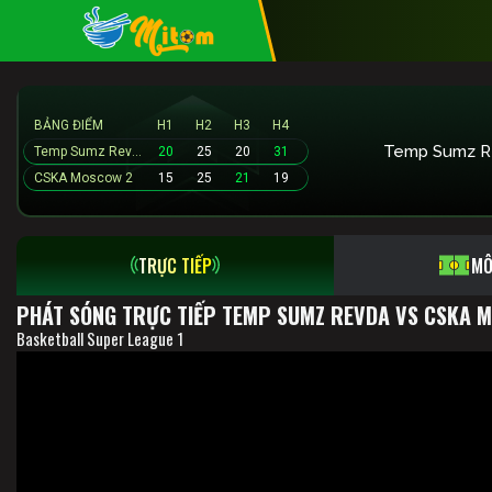
BẢNG ĐIỂM
H1
H2
H3
H4
Temp Sumz R
Temp Sumz Revda
20
25
20
31
CSKA Moscow 2
15
25
21
19
TRỰC TIẾP
MÔ
PHÁT SÓNG TRỰC TIẾP TEMP SUMZ REVDA VS CSKA M
Basketball Super League 1