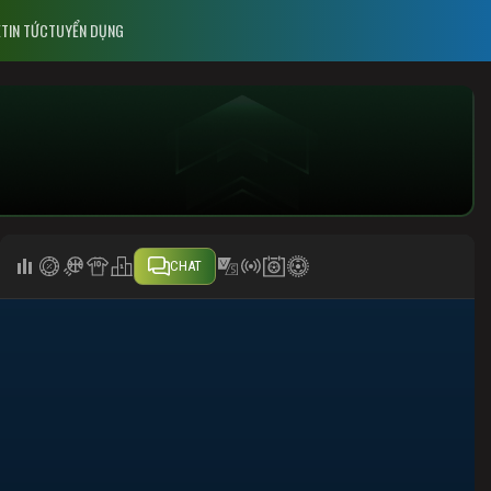
E
TIN TỨC
TUYỂN DỤNG
CHAT