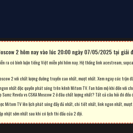
oscow 2 hôm nay vào lúc 20:00 ngày 07/05/2025 tại giải đ
ễn ra có bình luận tiếng Việt miễn phí hôm nay. Hệ thống link acestream, so
ow 2 với chất lượng đường truyền cao nhất, mượt nhất. Xem ngay các trận đấu
gon nhất độc quyền phát sóng trên kênh Mitom TV. Fan hâm mộ khi đến với ch
mp Sumz Revda vs CSKA Moscow 2 ở đâu chất lượng nhất? Tất cả câu hỏi đó đều
ợc Mitom TV lên lịch phát sóng đầy đủ nhất, chi tiết nhất, link ngon nhất, mượt 
nhật sớm nhất sau khi có lịch thi đấu của 2 đội.