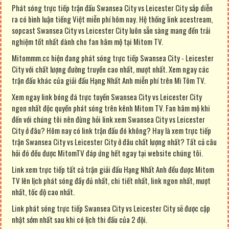
Phát sóng trực tiếp trận đấu Swansea City vs Leicester City sắp diễn
ra có bình luận tiếng Việt miễn phí hôm nay. Hệ thống link acestream,
sopcast Swansea City vs Leicester City luôn sẵn sàng mang đến trải
nghiệm tốt nhất dành cho fan hâm mộ tại Mitom TV.
Mitommm.cc hiện đang phát sóng trực tiếp Swansea City - Leicester
City với chất lượng đường truyền cao nhất, mượt nhất. Xem ngay các
trận đấu khác của giải đấu Hạng Nhất Anh miễn phí trên Mì Tôm TV.
Xem ngay link bóng đá trực tuyến Swansea City vs Leicester City
ngon nhất độc quyền phát sóng trên kênh Mitom TV. Fan hâm mộ khi
đến với chúng tôi nên đừng hỏi link xem Swansea City vs Leicester
City ở đâu? Hôm nay có link trận đấu đó không? Hay là xem trực tiếp
trận Swansea City vs Leicester City ở đâu chất lượng nhất? Tất cả câu
hỏi đó đều được MitomTV đáp ứng hết ngay tại website chúng tôi.
Link xem trực tiếp tất cả trận giải đấu Hạng Nhất Anh đều được Mitom
TV lên lịch phát sóng đầy đủ nhất, chi tiết nhất, link ngon nhất, mượt
nhất, tốc độ cao nhất.
Link phát sóng trực tiếp Swansea City vs Leicester City sẽ được cập
nhật sớm nhất sau khi có lịch thi đấu của 2 đội.