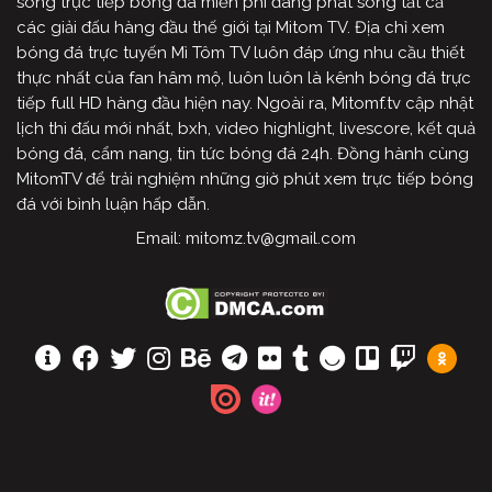
sóng trực tiếp bóng đá miễn phí đang phát sóng tất cả
các giải đấu hàng đầu thế giới tại Mitom TV. Địa chỉ xem
bóng đá trực tuyến Mì Tôm TV luôn đáp ứng nhu cầu thiết
thực nhất của fan hâm mộ, luôn luôn là kênh bóng đá trực
tiếp full HD hàng đầu hiện nay. Ngoài ra, Mitomf.tv cập nhật
lịch thi đấu mới nhất, bxh, video highlight, livescore, kết quả
bóng đá, cẩm nang, tin tức bóng đá 24h. Đồng hành cùng
MitomTV để trải nghiệm những giờ phút xem trực tiếp bóng
đá với bình luận hấp dẫn.
Email:
mitomz.tv@gmail.com