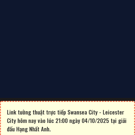
Link tường thuật trực tiếp Swansea City - Leicester
City hôm nay vào lúc 21:00 ngày 04/10/2025 tại giải
đấu Hạng Nhất Anh.