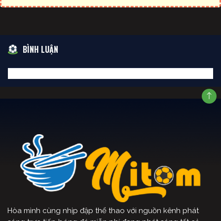
BÌNH LUẬN
Hòa mình cùng nhịp đập thể thao với nguồn kênh phát