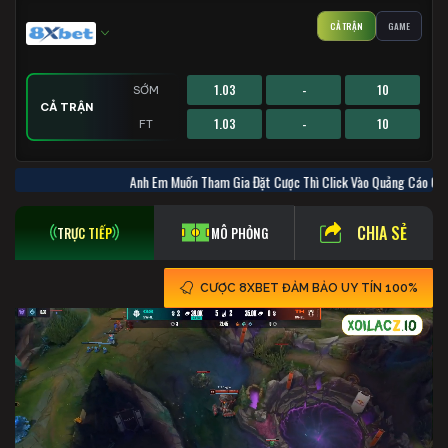
CẢ TRẬN
GAME
1.03
-
10
SỚM
CẢ TRẬN
1.03
-
10
FT
2.37
-
1.53
SỚM
Anh Em Muốn Tham Gia Đặt Cược Thì Click Vào Quảng
GAME
2.37
-
1.53
FT
CHIA SẺ
TRỰC TIẾP
MÔ PHỎNG
CƯỢC 8XBET ĐẢM BẢO UY TÍN 100%