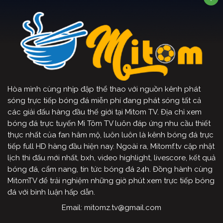
Hòa mình cùng nhịp đập thể thao với nguồn kênh phát
sóng trực tiếp bóng đá miễn phí đang phát sóng tất cả
các giải đấu hàng đầu thế giới tại Mitom TV. Địa chỉ xem
bóng đá trực tuyến Mì Tôm TV luôn đáp ứng nhu cầu thiết
thực nhất của fan hâm mộ, luôn luôn là kênh bóng đá trực
tiếp full HD hàng đầu hiện nay. Ngoài ra, Mitomf.tv cập nhật
lịch thi đấu mới nhất, bxh, video highlight, livescore, kết quả
bóng đá, cẩm nang, tin tức bóng đá 24h. Đồng hành cùng
MitomTV để trải nghiệm những giờ phút xem trực tiếp bóng
đá với bình luận hấp dẫn.
Email:
mitomz.tv@gmail.com