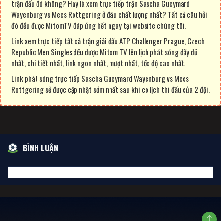
trận đấu đó không? Hay là xem trực tiếp trận Sascha Gueymard
Wayenburg vs Mees Rottgering ở đâu chất lượng nhất? Tất cả câu hỏi
đó đều được MitomTV đáp ứng hết ngay tại website chúng tôi.
Link xem trực tiếp tất cả trận giải đấu ATP Challenger Prague, Czech
Republic Men Singles đều được Mitom TV lên lịch phát sóng đầy đủ
nhất, chi tiết nhất, link ngon nhất, mượt nhất, tốc độ cao nhất.
Link phát sóng trực tiếp Sascha Gueymard Wayenburg vs Mees
Rottgering sẽ được cập nhật sớm nhất sau khi có lịch thi đấu của 2 đội.
BÌNH LUẬN