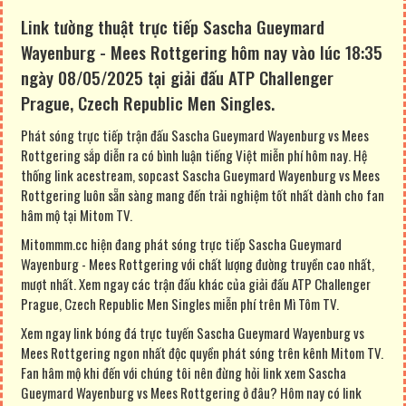
Link tường thuật trực tiếp Sascha Gueymard
Wayenburg - Mees Rottgering hôm nay vào lúc 18:35
ngày 08/05/2025 tại giải đấu ATP Challenger
Prague, Czech Republic Men Singles.
Phát sóng trực tiếp trận đấu Sascha Gueymard Wayenburg vs Mees
Rottgering sắp diễn ra có bình luận tiếng Việt miễn phí hôm nay. Hệ
thống link acestream, sopcast Sascha Gueymard Wayenburg vs Mees
Rottgering luôn sẵn sàng mang đến trải nghiệm tốt nhất dành cho fan
hâm mộ tại Mitom TV.
Mitommm.cc hiện đang phát sóng trực tiếp Sascha Gueymard
Wayenburg - Mees Rottgering với chất lượng đường truyền cao nhất,
mượt nhất. Xem ngay các trận đấu khác của giải đấu ATP Challenger
Prague, Czech Republic Men Singles miễn phí trên Mì Tôm TV.
Xem ngay link bóng đá trực tuyến Sascha Gueymard Wayenburg vs
Mees Rottgering ngon nhất độc quyền phát sóng trên kênh Mitom TV.
Fan hâm mộ khi đến với chúng tôi nên đừng hỏi link xem Sascha
Gueymard Wayenburg vs Mees Rottgering ở đâu? Hôm nay có link