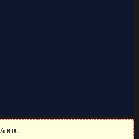
đấu NBA.