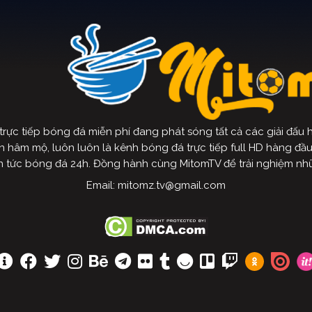
ực tiếp bóng đá miễn phí đang phát sóng tất cả các giải đấu hà
hâm mộ, luôn luôn là kênh bóng đá trực tiếp full HD hàng đầu hi
 tin tức bóng đá 24h. Đồng hành cùng MitomTV để trải nghiệm nh
Email:
mitomz.tv@gmail.com