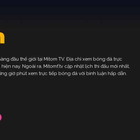
ng đầu thế giới tại Mitom TV. Địa chỉ xem bóng đá trực
ện nay. Ngoài ra, Mitomf.tv cập nhật lịch thi đấu mới nhất,
ững giờ phút xem trực tiếp bóng đá với bình luận hấp dẫn.