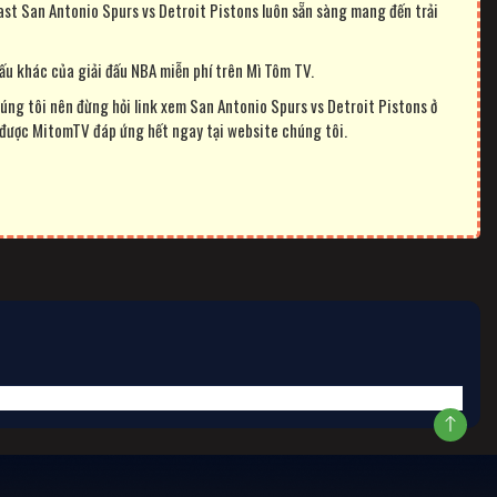
cast San Antonio Spurs vs Detroit Pistons luôn sẵn sàng mang đến trải
ấu khác của giải đấu NBA miễn phí trên Mì Tôm TV.
úng tôi nên đừng hỏi link xem San Antonio Spurs vs Detroit Pistons ở
u được MitomTV đáp ứng hết ngay tại website chúng tôi.