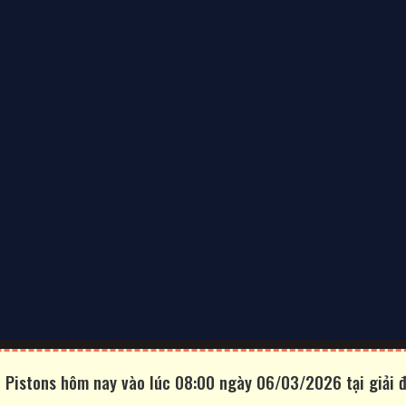
it Pistons hôm nay vào lúc 08:00 ngày 06/03/2026 tại giải 