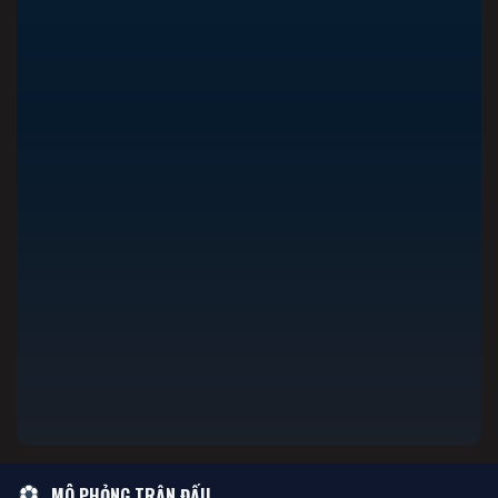
MÔ PHỎNG TRẬN ĐẤU