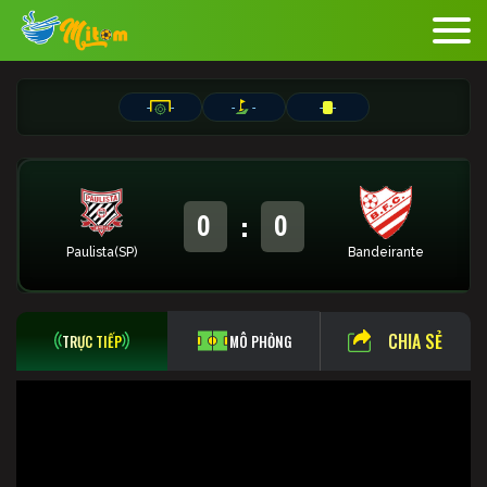
-
-
-
-
-
-
:
0
0
Paulista(SP)
Bandeirante
CHIA SẺ
TRỰC TIẾP
MÔ PHỎNG