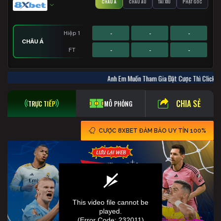
CHÂU Á
CHÂU ÂU
TÀI XỈU
PHẠT GÓC
-
-
-
Hiệp 1
CHÂU Á
-
-
-
FT
-
-
-
-
-
-
-
-
-
Hiệp 1
Hiệp 1
Hiệp 1
Anh Em Muốn Tham Gia Đặt Cược Thì Cl
PHẠT GÓC
CHÂU ÂU
TÀI XỈU
-
-
-
-
-
-
-
-
-
FT
FT
FT
CHIA SẺ
TRỰC TIẾP
MÔ PHỎNG
CƯỢC 8XBET ĐẢM BẢO UY TÍN 100%