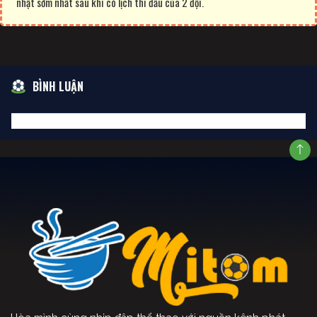
nhật sớm nhất sau khi có lịch thi đấu của 2 đội.
BÌNH LUẬN