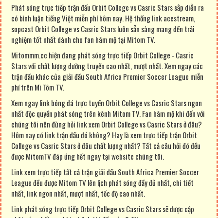
Phát sóng trực tiếp trận đấu Orbit College vs Casric Stars sắp diễn ra
có bình luận tiếng Việt miễn phí hôm nay. Hệ thống link acestream,
sopcast Orbit College vs Casric Stars luôn sẵn sàng mang đến trải
nghiệm tốt nhất dành cho fan hâm mộ tại Mitom TV.
Mitommm.cc hiện đang phát sóng trực tiếp Orbit College - Casric
Stars với chất lượng đường truyền cao nhất, mượt nhất. Xem ngay các
trận đấu khác của giải đấu South Africa Premier Soccer League miễn
phí trên Mì Tôm TV.
Xem ngay link bóng đá trực tuyến Orbit College vs Casric Stars ngon
nhất độc quyền phát sóng trên kênh Mitom TV. Fan hâm mộ khi đến với
chúng tôi nên đừng hỏi link xem Orbit College vs Casric Stars ở đâu?
Hôm nay có link trận đấu đó không? Hay là xem trực tiếp trận Orbit
College vs Casric Stars ở đâu chất lượng nhất? Tất cả câu hỏi đó đều
được MitomTV đáp ứng hết ngay tại website chúng tôi.
Link xem trực tiếp tất cả trận giải đấu South Africa Premier Soccer
League đều được Mitom TV lên lịch phát sóng đầy đủ nhất, chi tiết
nhất, link ngon nhất, mượt nhất, tốc độ cao nhất.
Link phát sóng trực tiếp Orbit College vs Casric Stars sẽ được cập