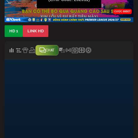
HD 1
LINK HD
CHAT