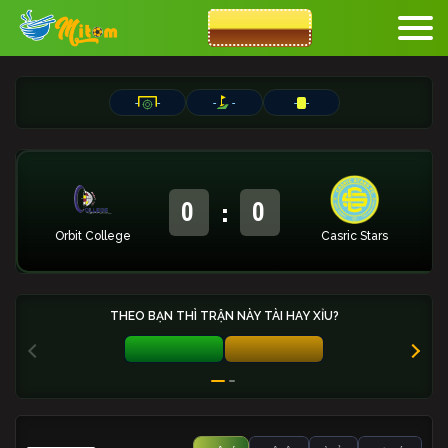
CƯỢC 8XBET
-
-
-
-
-
-
:
0
0
Orbit College
Casric Stars
THEO BẠN THÌ TRẬN NÀY TÀI HAY XỈU?
TÀI 0%
XỈU 0%