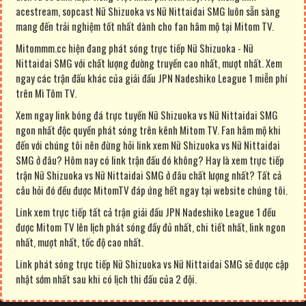
acestream, sopcast Nữ Shizuoka vs Nữ Nittaidai SMG luôn sẵn sàng
mang đến trải nghiệm tốt nhất dành cho fan hâm mộ tại Mitom TV.
Mitommm.cc hiện đang phát sóng trực tiếp Nữ Shizuoka - Nữ
Nittaidai SMG với chất lượng đường truyền cao nhất, mượt nhất. Xem
ngay các trận đấu khác của giải đấu JPN Nadeshiko League 1 miễn phí
trên Mì Tôm TV.
Xem ngay link bóng đá trực tuyến Nữ Shizuoka vs Nữ Nittaidai SMG
ngon nhất độc quyền phát sóng trên kênh Mitom TV. Fan hâm mộ khi
đến với chúng tôi nên đừng hỏi link xem Nữ Shizuoka vs Nữ Nittaidai
SMG ở đâu? Hôm nay có link trận đấu đó không? Hay là xem trực tiếp
trận Nữ Shizuoka vs Nữ Nittaidai SMG ở đâu chất lượng nhất? Tất cả
câu hỏi đó đều được MitomTV đáp ứng hết ngay tại website chúng tôi.
Link xem trực tiếp tất cả trận giải đấu JPN Nadeshiko League 1 đều
được Mitom TV lên lịch phát sóng đầy đủ nhất, chi tiết nhất, link ngon
nhất, mượt nhất, tốc độ cao nhất.
Link phát sóng trực tiếp Nữ Shizuoka vs Nữ Nittaidai SMG sẽ được cập
nhật sớm nhất sau khi có lịch thi đấu của 2 đội.