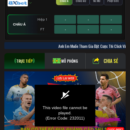
CHÂU Á
CHÂU ÂU
TÀI XỈU
PHẠT GÓC
-
-
-
Hiệp 1
CHÂU Á
-
-
-
FT
-
-
-
-
-
-
-
-
-
Hiệp 1
Hiệp 1
Hiệp 1
Anh Em Muốn Tham Gia Đặt Cược Thì Clic
PHẠT GÓC
CHÂU ÂU
TÀI XỈU
-
-
-
-
-
-
-
-
-
FT
FT
FT
CHIA SẺ
TRỰC TIẾP
MÔ PHỎNG