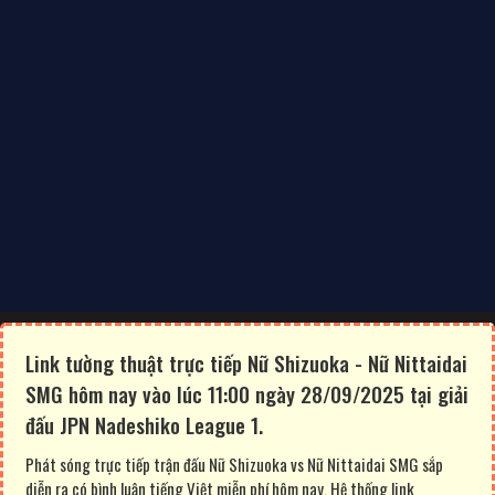
Link tường thuật trực tiếp Nữ Shizuoka - Nữ Nittaidai
SMG hôm nay vào lúc 11:00 ngày 28/09/2025 tại giải
đấu JPN Nadeshiko League 1.
Phát sóng trực tiếp trận đấu Nữ Shizuoka vs Nữ Nittaidai SMG sắp
diễn ra có bình luận tiếng Việt miễn phí hôm nay. Hệ thống link