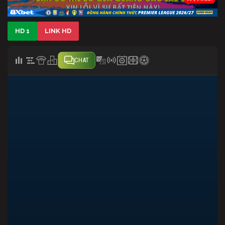
HD 1
LINK HD
CHAT