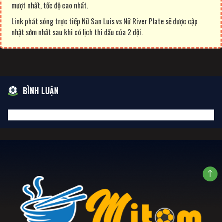
mượt nhất, tốc độ cao nhất.
Link phát sóng trực tiếp Nữ San Luis vs Nữ River Plate sẽ được cập
nhật sớm nhất sau khi có lịch thi đấu của 2 đội.
BÌNH LUẬN