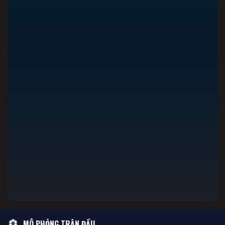
MÔ PHỎNG TRẬN ĐẤU