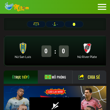
-
-
-
-
-
-
:
0
0
Nữ San Luis
Nữ River Plate
CHIA SẺ
TRỰC TIẾP
MÔ PHỎNG