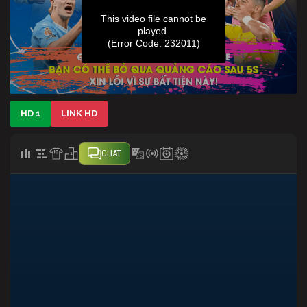
HD 1
LINK HD
CHAT