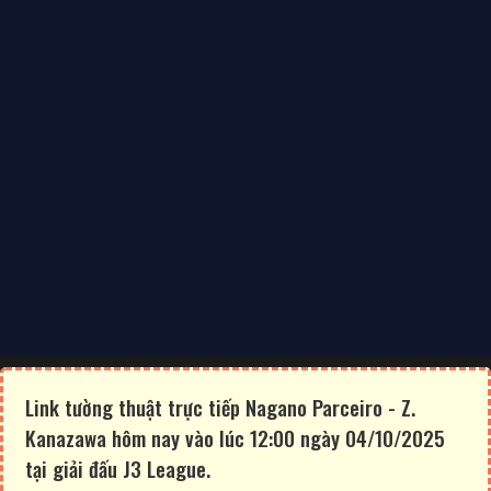
Link tường thuật trực tiếp Nagano Parceiro - Z.
Kanazawa hôm nay vào lúc 12:00 ngày 04/10/2025
tại giải đấu J3 League.