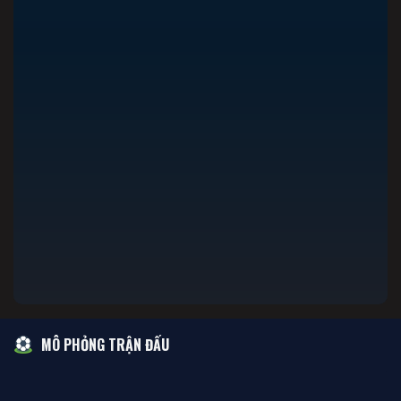
MÔ PHỎNG TRẬN ĐẤU