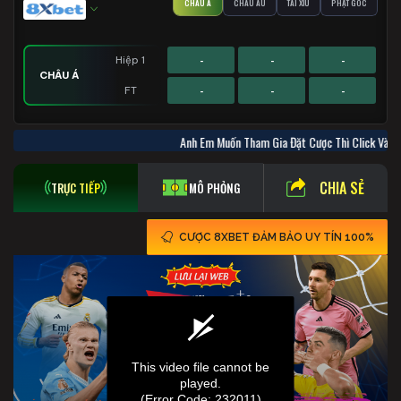
CHÂU Á
CHÂU ÂU
TÀI XỈU
PHẠT GÓC
-
-
-
Hiệp 1
CHÂU Á
-
-
-
FT
-
-
-
-
-
-
-
-
-
Hiệp 1
Hiệp 1
Hiệp 1
Anh Em Muốn Tham Gia Đặt Cược Thì Click
PHẠT GÓC
CHÂU ÂU
TÀI XỈU
-
-
-
-
-
-
-
-
-
FT
FT
FT
CHIA SẺ
TRỰC TIẾP
MÔ PHỎNG
CƯỢC 8XBET ĐẢM BẢO UY TÍN 100%