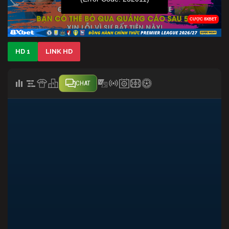
HD 1
LINK HD
CHAT