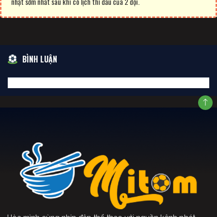
nhật sớm nhất sau khi có lịch thi đấu của 2 đội.
BÌNH LUẬN