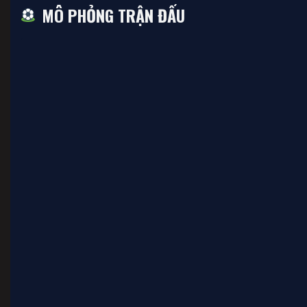
MÔ PHỎNG TRẬN ĐẤU