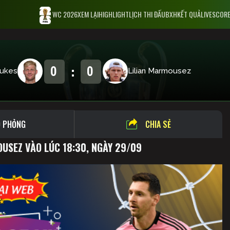
WC 2026
XEM LẠI
HIGHLIGHT
LỊCH THI ĐẤU
BXH
KẾT QUẢ
LIVESCOR
:
0
0
ukes
Lilian Marmousez
 PHỎNG
CHIA SẺ
USEZ VÀO LÚC 18:30, NGÀY 29/09