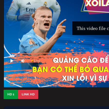
HD 1
LINK HD