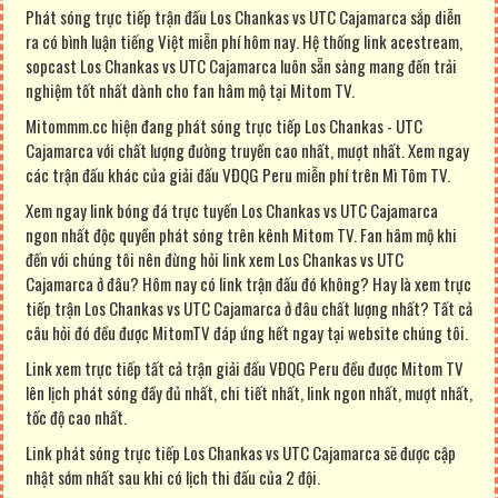
Phát sóng trực tiếp trận đấu Los Chankas vs UTC Cajamarca sắp diễn
ra có bình luận tiếng Việt miễn phí hôm nay. Hệ thống link acestream,
sopcast Los Chankas vs UTC Cajamarca luôn sẵn sàng mang đến trải
nghiệm tốt nhất dành cho fan hâm mộ tại Mitom TV.
Mitommm.cc hiện đang phát sóng trực tiếp Los Chankas - UTC
Cajamarca với chất lượng đường truyền cao nhất, mượt nhất. Xem ngay
các trận đấu khác của giải đấu VĐQG Peru miễn phí trên Mì Tôm TV.
Xem ngay link bóng đá trực tuyến Los Chankas vs UTC Cajamarca
ngon nhất độc quyền phát sóng trên kênh Mitom TV. Fan hâm mộ khi
đến với chúng tôi nên đừng hỏi link xem Los Chankas vs UTC
Cajamarca ở đâu? Hôm nay có link trận đấu đó không? Hay là xem trực
tiếp trận Los Chankas vs UTC Cajamarca ở đâu chất lượng nhất? Tất cả
câu hỏi đó đều được MitomTV đáp ứng hết ngay tại website chúng tôi.
Link xem trực tiếp tất cả trận giải đấu VĐQG Peru đều được Mitom TV
lên lịch phát sóng đầy đủ nhất, chi tiết nhất, link ngon nhất, mượt nhất,
tốc độ cao nhất.
Link phát sóng trực tiếp Los Chankas vs UTC Cajamarca sẽ được cập
nhật sớm nhất sau khi có lịch thi đấu của 2 đội.