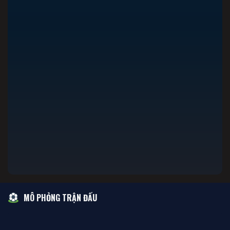
MÔ PHỎNG TRẬN ĐẤU