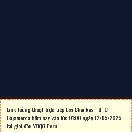
Link tường thuật trực tiếp Los Chankas - UTC
Cajamarca hôm nay vào lúc 01:00 ngày 12/05/2025
tại giải đấu VĐQG Peru.