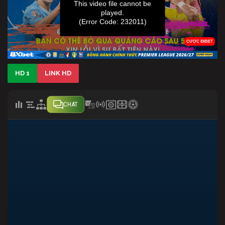
HD 1
LINK HD
CHAT