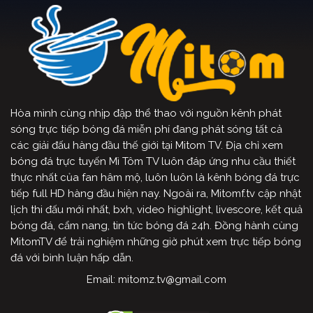
Hòa mình cùng nhịp đập thể thao với nguồn kênh phát
sóng trực tiếp bóng đá miễn phí đang phát sóng tất cả
các giải đấu hàng đầu thế giới tại Mitom TV. Địa chỉ xem
bóng đá trực tuyến Mì Tôm TV luôn đáp ứng nhu cầu thiết
thực nhất của fan hâm mộ, luôn luôn là kênh bóng đá trực
tiếp full HD hàng đầu hiện nay. Ngoài ra, Mitomf.tv cập nhật
lịch thi đấu mới nhất, bxh, video highlight, livescore, kết quả
bóng đá, cẩm nang, tin tức bóng đá 24h. Đồng hành cùng
MitomTV để trải nghiệm những giờ phút xem trực tiếp bóng
đá với bình luận hấp dẫn.
Email:
mitomz.tv@gmail.com