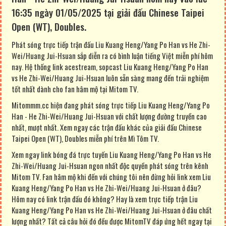
16:35 ngày 01/05/2025 tại giải đấu Chinese Taipei
Open (WT), Doubles.
Phát sóng trực tiếp trận đấu Liu Kuang Heng/Yang Po Han vs He Zhi-
Wei/Huang Jui-Hsuan sắp diễn ra có bình luận tiếng Việt miễn phí hôm
nay. Hệ thống link acestream, sopcast Liu Kuang Heng/Yang Po Han
vs He Zhi-Wei/Huang Jui-Hsuan luôn sẵn sàng mang đến trải nghiệm
tốt nhất dành cho fan hâm mộ tại Mitom TV.
Mitommm.cc hiện đang phát sóng trực tiếp Liu Kuang Heng/Yang Po
Han - He Zhi-Wei/Huang Jui-Hsuan với chất lượng đường truyền cao
nhất, mượt nhất. Xem ngay các trận đấu khác của giải đấu Chinese
Taipei Open (WT), Doubles miễn phí trên Mì Tôm TV.
Xem ngay link bóng đá trực tuyến Liu Kuang Heng/Yang Po Han vs He
Zhi-Wei/Huang Jui-Hsuan ngon nhất độc quyền phát sóng trên kênh
Mitom TV. Fan hâm mộ khi đến với chúng tôi nên đừng hỏi link xem Liu
Kuang Heng/Yang Po Han vs He Zhi-Wei/Huang Jui-Hsuan ở đâu?
Hôm nay có link trận đấu đó không? Hay là xem trực tiếp trận Liu
Kuang Heng/Yang Po Han vs He Zhi-Wei/Huang Jui-Hsuan ở đâu chất
lượng nhất? Tất cả câu hỏi đó đều được MitomTV đáp ứng hết ngay tại