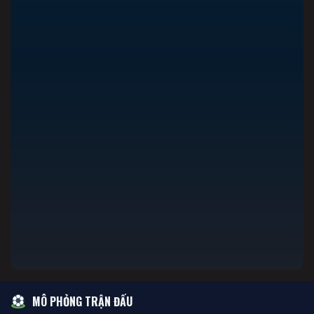
MÔ PHỎNG TRẬN ĐẤU