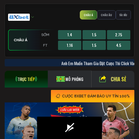
CHÂU Á
CHÂU ÂU
TÀI XỈU
1.4
1.5
2.75
SỚM
CHÂU Á
1.16
1.5
4.5
FT
1.08
1.83
74.5
-
1.83
7
SỚM
SỚM
Anh Em Muốn Tham Gia Đặt Cược Thì Click
CHÂU ÂU
TÀI XỈU
1.83
8
72.5
-
1.06
1.83
FT
FT
CHIA SẺ
TRỰC TIẾP
MÔ PHỎNG
CƯỢC 8XBET ĐẢM BẢO UY TÍN 100%