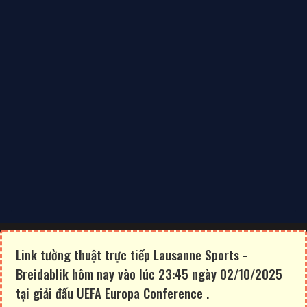
Link tường thuật trực tiếp Lausanne Sports -
Breidablik hôm nay vào lúc 23:45 ngày 02/10/2025
tại giải đấu UEFA Europa Conference .