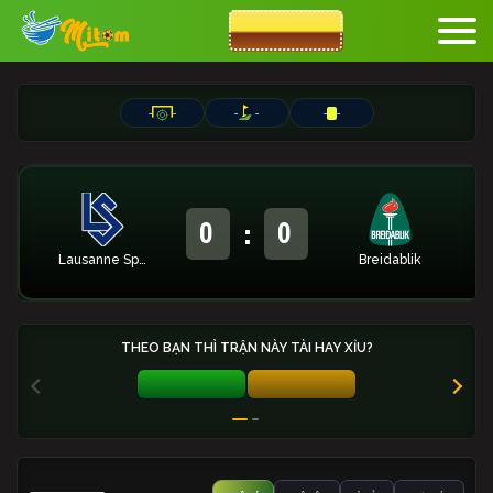
CƯỢC 8XBET
-
-
-
-
-
-
:
0
0
Lausanne Sports
Breidablik
THEO BẠN THÌ TRẬN NÀY TÀI HAY XỈU?
TÀI 0%
XỈU 0%