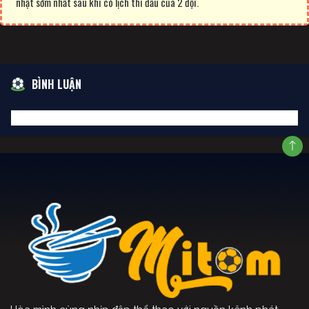
nhật sớm nhất sau khi có lịch thi đấu của 2 đội.
BÌNH LUẬN