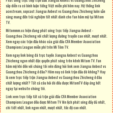
Phát sóng trực tiếp trận đấu Jiangsu Anbest vs Guangzhou Zhicheng
sắp diễn ra có bình luận tiếng Việt miễn phí hôm nay. Hệ thống link
acestream, sopcast Jiangsu Anbest vs Guangzhou Zhicheng luôn sẵn
sàng mang đến trải nghiệm tốt nhất dành cho fan hâm mộ tại Mitom
TV.
Mitommm.cc hiện đang phát sóng trực tiếp Jiangsu Anbest -
Guangzhou Zhicheng với chất lượng đường truyền cao nhất, mượt nhất.
Xem ngay các trận đấu khác của giải đấu CFA Member Association
Champions League miễn phí trên Mì Tôm TV.
Xem ngay link bóng đá trực tuyến Jiangsu Anbest vs Guangzhou
Zhicheng ngon nhất độc quyền phát sóng trên kênh Mitom TV. Fan
hâm mộ khi đến với chúng tôi nên đừng hỏi link xem Jiangsu Anbest vs
Guangzhou Zhicheng ở đâu? Hôm nay có link trận đấu đó không? Hay
là xem trực tiếp trận Jiangsu Anbest vs Guangzhou Zhicheng ở đâu
chất lượng nhất? Tất cả câu hỏi đó đều được MitomTV đáp ứng hết
ngay tại website chúng tôi.
Link xem trực tiếp tất cả trận giải đấu CFA Member Association
Champions League đều được Mitom TV lên lịch phát sóng đầy đủ nhất,
chi tiết nhất, link ngon nhất, mượt nhất, tốc độ cao nhất.