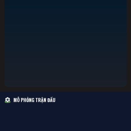
MÔ PHỎNG TRẬN ĐẤU