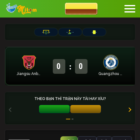
CƯỢC 8XBET
-
-
-
-
-
-
:
0
0
Jiangsu Anbest
Guangzhou Zhicheng
THEO BẠN THÌ TRẬN NÀY TÀI HAY XỈU?
TÀI 0%
XỈU 0%