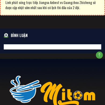
Link phát sóng trực tiếp Jiangsu Anbest vs Guangzhou Zhicheng sẽ
được cập nhật sớm nhất sau khi có lịch thi đấu của 2 đội.
BÌNH LUẬN