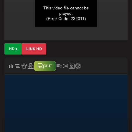
HD 1
LINK HD
CHAT