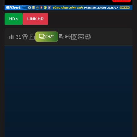
HD 1
LINK HD
CHAT