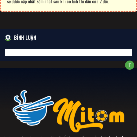
sẽ được cập nhật sớm nhất sau khi có lịch thi đấu của 2 đội.
BÌNH LUẬN