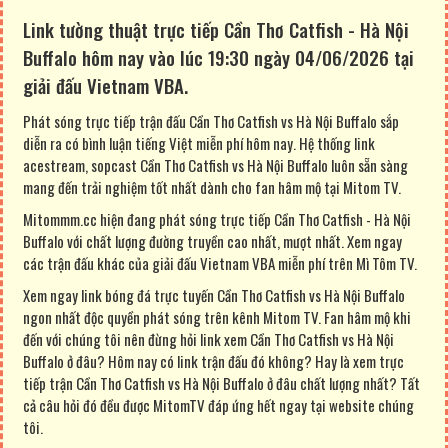
Link tường thuật trực tiếp Cần Thơ Catfish - Hà Nội
Buffalo hôm nay vào lúc 19:30 ngày 04/06/2026 tại
giải đấu Vietnam VBA.
Phát sóng trực tiếp trận đấu Cần Thơ Catfish vs Hà Nội Buffalo sắp
diễn ra có bình luận tiếng Việt miễn phí hôm nay. Hệ thống link
acestream, sopcast Cần Thơ Catfish vs Hà Nội Buffalo luôn sẵn sàng
mang đến trải nghiệm tốt nhất dành cho fan hâm mộ tại Mitom TV.
Mitommm.cc hiện đang phát sóng trực tiếp Cần Thơ Catfish - Hà Nội
Buffalo với chất lượng đường truyền cao nhất, mượt nhất. Xem ngay
các trận đấu khác của giải đấu Vietnam VBA miễn phí trên Mì Tôm TV.
Xem ngay link bóng đá trực tuyến Cần Thơ Catfish vs Hà Nội Buffalo
ngon nhất độc quyền phát sóng trên kênh Mitom TV. Fan hâm mộ khi
đến với chúng tôi nên đừng hỏi link xem Cần Thơ Catfish vs Hà Nội
Buffalo ở đâu? Hôm nay có link trận đấu đó không? Hay là xem trực
tiếp trận Cần Thơ Catfish vs Hà Nội Buffalo ở đâu chất lượng nhất? Tất
cả câu hỏi đó đều được MitomTV đáp ứng hết ngay tại website chúng
tôi.