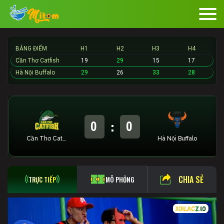
BẢNG ĐIỂM
H1
H2
H3
H4
Cần Thơ Catfish
19
29
15
17
Hà Nội Buffalo
29
26
33
28
:
0
0
Cần Thơ Catfish
Hà Nội Buffalo
CHIA SẺ
TRỰC TIẾP
MÔ PHỎNG