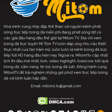
Hòa mình cùng nhịp đập thể thao với nguồn kênh phát
sóng trực tiếp bóng đá miễn phí đang phát sóng tất cả
các giải đấu hàng đầu thế giới tại Mitom TV. Địa chỉ xem
bóng đá trực tuyến Mì Tôm TV luôn đáp ứng nhu cầu thiết
thực nhất của fan hâm mộ, luôn luôn là kênh bóng đá trực
tiếp full HD hàng đầu hiện nay. Ngoài ra, Mitomf.tv cập nhật
lịch thi đấu mới nhất, bxh, video highlight, livescore, kết quả
bóng đá, cẩm nang, tin tức bóng đá 24h. Đồng hành cùng
MitomTV để trải nghiệm những giờ phút xem trực tiếp bóng
đá với bình luận hấp dẫn.
Email:
mitomz.tv@gmail.com