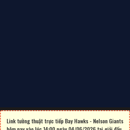
Link tường thuật trực tiếp Bay Hawks - Nelson Giants
hôm nay vào lúc 14:00 ngày 04/06/2026 tại giải đấu