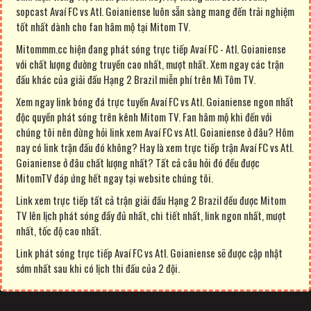
sopcast Avaí FC vs Atl. Goianiense luôn sẵn sàng mang đến trải nghiệm
tốt nhất dành cho fan hâm mộ tại Mitom TV.
Mitommm.cc hiện đang phát sóng trực tiếp Avaí FC - Atl. Goianiense
với chất lượng đường truyền cao nhất, mượt nhất. Xem ngay các trận
đấu khác của giải đấu Hạng 2 Brazil miễn phí trên Mì Tôm TV.
Xem ngay link bóng đá trực tuyến Avaí FC vs Atl. Goianiense ngon nhất
độc quyền phát sóng trên kênh Mitom TV. Fan hâm mộ khi đến với
chúng tôi nên đừng hỏi link xem Avaí FC vs Atl. Goianiense ở đâu? Hôm
nay có link trận đấu đó không? Hay là xem trực tiếp trận Avaí FC vs Atl.
Goianiense ở đâu chất lượng nhất? Tất cả câu hỏi đó đều được
MitomTV đáp ứng hết ngay tại website chúng tôi.
Link xem trực tiếp tất cả trận giải đấu Hạng 2 Brazil đều được Mitom
TV lên lịch phát sóng đầy đủ nhất, chi tiết nhất, link ngon nhất, mượt
nhất, tốc độ cao nhất.
Link phát sóng trực tiếp Avaí FC vs Atl. Goianiense sẽ được cập nhật
sớm nhất sau khi có lịch thi đấu của 2 đội.