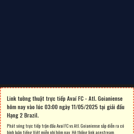
Link tường thuật trực tiếp Avaí FC - Atl. Goianiense
hôm nay vào lúc 03:00 ngày 11/05/2025 tại giải đấu
Hạng 2 Brazil.
Phát sóng trực tiếp trận đấu Avaí FC vs Atl. Goianiense sắp diễn ra có
bình luận tiếng Việt miễn phí hôm nay. Hệ thống link acestream,