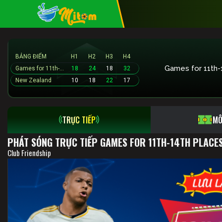
BẢNG ĐIỂM
H1
H2
H3
H4
Games for 11th-14th places
18
24
18
32
New Zealand
10
18
22
17
TRỰC TIẾP
MÔ
PHÁT SÓNG TRỰC TIẾP GAMES FOR 11TH-14TH PLACES
Club Friendship