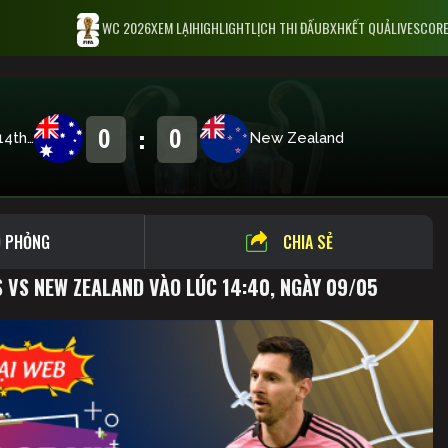
WC 2026
XEM LẠI
HIGHLIGHT
LỊCH THI ĐẤU
BXH
KẾT QUẢ
LIVESCOR
:
0
0
Games for 11th-14th places
New Zealand
 PHỎNG
CHIA SẺ
 VS NEW ZEALAND VÀO LÚC 14:40, NGÀY 09/05