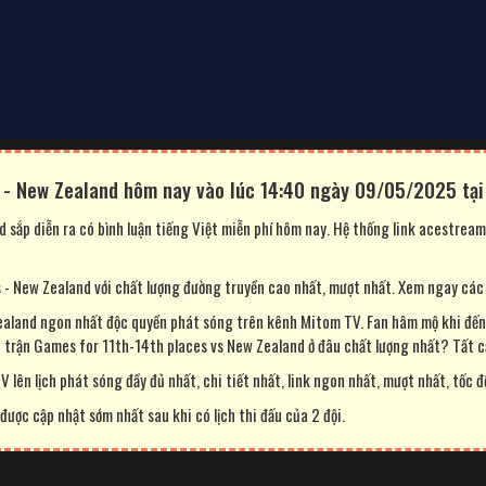
s - New Zealand hôm nay vào lúc 14:40 ngày 09/05/2025 tại 
 sắp diễn ra có bình luận tiếng Việt miễn phí hôm nay. Hệ thống link acestrea
 New Zealand với chất lượng đường truyền cao nhất, mượt nhất. Xem ngay các t
ealand ngon nhất độc quyền phát sóng trên kênh Mitom TV. Fan hâm mộ khi đến 
p trận Games for 11th-14th places vs New Zealand ở đâu chất lượng nhất? Tất 
 lên lịch phát sóng đầy đủ nhất, chi tiết nhất, link ngon nhất, mượt nhất, tốc đ
ược cập nhật sớm nhất sau khi có lịch thi đấu của 2 đội.