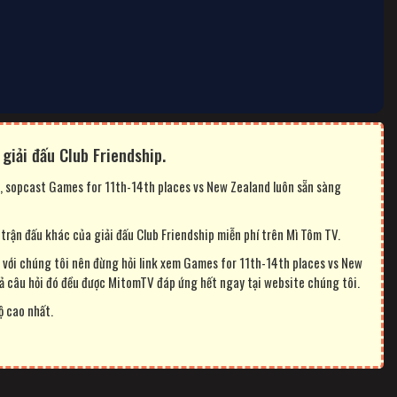
giải đấu Club Friendship.
m, sopcast Games for 11th-14th places vs New Zealand luôn sẵn sàng
rận đấu khác của giải đấu Club Friendship miễn phí trên Mì Tôm TV.
với chúng tôi nên đừng hỏi link xem Games for 11th-14th places vs New
cả câu hỏi đó đều được MitomTV đáp ứng hết ngay tại website chúng tôi.
ộ cao nhất.