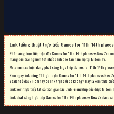
Link tường thuật trực tiếp Games for 11th-14th place
Phát sóng trực tiếp trận đấu Games for 11th-14th places vs New Zealand
mang đến trải nghiệm tốt nhất dành cho fan hâm mộ tại Mitom TV.
Mitommm.cc hiện đang phát sóng trực tiếp Games for 11th-14th places -
Xem ngay link bóng đá trực tuyến Games for 11th-14th places vs New Z
Zealand ở đâu? Hôm nay có link trận đấu đó không? Hay là xem trực tiế
Link xem trực tiếp tất cả trận giải đấu Club Friendship đều được Mitom TV
Link phát sóng trực tiếp Games for 11th-14th places vs New Zealand sẽ đ