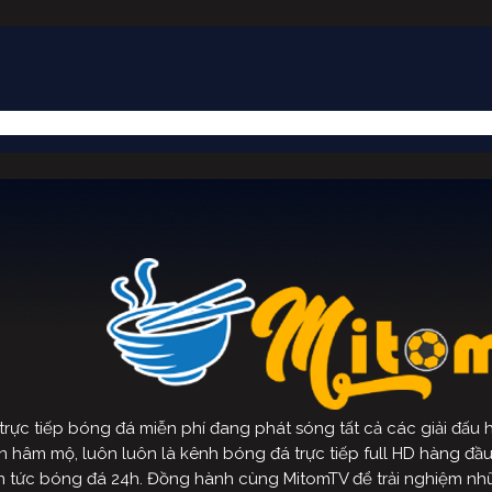
ực tiếp bóng đá miễn phí đang phát sóng tất cả các giải đấu hà
hâm mộ, luôn luôn là kênh bóng đá trực tiếp full HD hàng đầu hi
 tin tức bóng đá 24h. Đồng hành cùng MitomTV để trải nghiệm nh