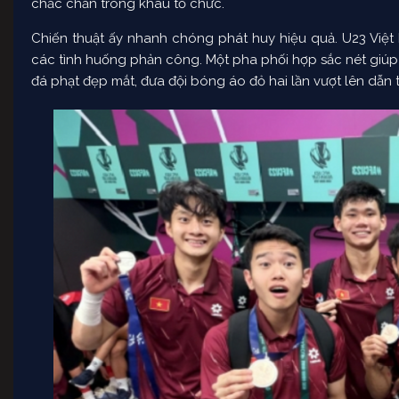
chắc chắn trong khâu tổ chức.
Chiến thuật ấy nhanh chóng phát huy hiệu quả. U23 Việt
các tình huống phản công. Một pha phối hợp sắc nét giúp 
đá phạt đẹp mắt, đưa đội bóng áo đỏ hai lần vượt lên dẫn 