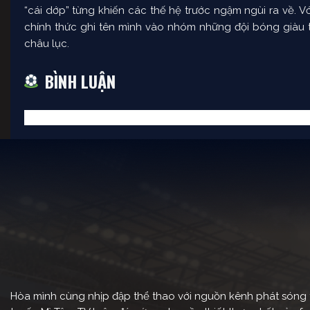
“cái dớp” từng khiến các thế hệ trước ngậm ngùi ra về. V
chính thức ghi tên mình vào nhóm những đội bóng giàu t
châu lục.
BÌNH LUẬN
Hòa mình cùng nhịp đập thể thao với nguồn kênh phát sóng tr