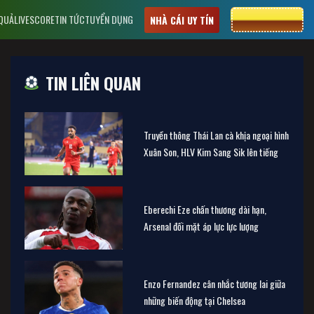
 QUẢ
LIVESCORE
TIN TỨC
TUYỂN DỤNG
CƯỢC 8XBET
NHÀ CÁI UY TÍN
TIN LIÊN QUAN
Truyền thông Thái Lan cà khịa ngoại hình
Xuân Son, HLV Kim Sang Sik lên tiếng
Eberechi Eze chấn thương dài hạn,
Arsenal đối mặt áp lực lực lượng
Enzo Fernandez cân nhắc tương lai giữa
những biến động tại Chelsea