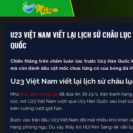
U23 VIỆT NAM VIẾT LẠI LỊCH SỬ CHÂU LỤ
QUỐC
Chiến thắng trên chấm luân lưu trước U23 Hàn Quốc 
mà còn đánh dấu cột mốc chưa từng có của bóng đá Vi
U23 Việt Nam viết lại lịch sử châu lụ
Như
truc tiep bong da
đã đưa tin, tối 23/1, trận tranh h
xúc, nơi U23 Việt Nam vượt qua U23 Hàn Quốc sau loạt luân
kiên cường vượt giới hạn.
Bước vào trận đấu, U23 Việt Nam đối mặt nhiều khó khăn về
hàng phòng ngự. Dù vậy, thầy trò HLV Kim Sang-sik vẫn lựa