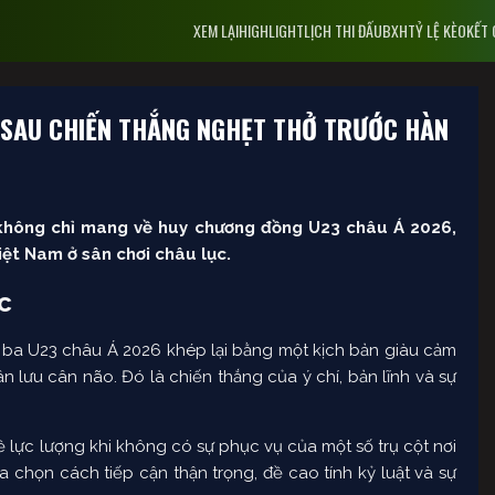
XEM LẠI
HIGHLIGHT
LỊCH THI ĐẤU
BXH
TỶ LỆ KÈO
KẾT
C SAU CHIẾN THẮNG NGHẸT THỞ TRƯỚC HÀN
không chỉ mang về huy chương đồng U23 châu Á 2026,
ệt Nam ở sân chơi châu lục.
c
ạng ba U23 châu Á 2026 khép lại bằng một kịch bản giàu cảm
 lưu cân não. Đó là chiến thắng của ý chí, bản lĩnh và sự
 lực lượng khi không có sự phục vụ của một số trụ cột nơi
 chọn cách tiếp cận thận trọng, đề cao tính kỷ luật và sự