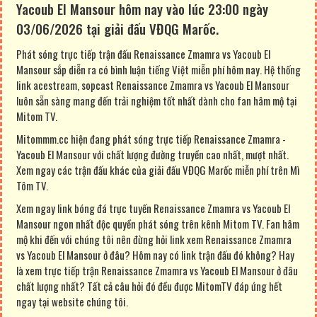
Yacoub El Mansour hôm nay vào lúc 23:00 ngày
03/06/2026 tại giải đấu VĐQG Marốc.
Phát sóng trực tiếp trận đấu Renaissance Zmamra vs Yacoub El
Mansour sắp diễn ra có bình luận tiếng Việt miễn phí hôm nay. Hệ thống
link acestream, sopcast Renaissance Zmamra vs Yacoub El Mansour
luôn sẵn sàng mang đến trải nghiệm tốt nhất dành cho fan hâm mộ tại
Mitom TV.
Mitommm.cc hiện đang phát sóng trực tiếp Renaissance Zmamra -
Yacoub El Mansour với chất lượng đường truyền cao nhất, mượt nhất.
Xem ngay các trận đấu khác của giải đấu VĐQG Marốc miễn phí trên Mì
Tôm TV.
Xem ngay link bóng đá trực tuyến Renaissance Zmamra vs Yacoub El
Mansour ngon nhất độc quyền phát sóng trên kênh Mitom TV. Fan hâm
mộ khi đến với chúng tôi nên đừng hỏi link xem Renaissance Zmamra
vs Yacoub El Mansour ở đâu? Hôm nay có link trận đấu đó không? Hay
là xem trực tiếp trận Renaissance Zmamra vs Yacoub El Mansour ở đâu
chất lượng nhất? Tất cả câu hỏi đó đều được MitomTV đáp ứng hết
ngay tại website chúng tôi.