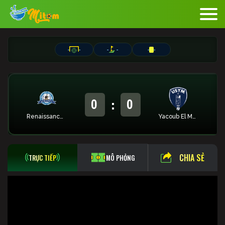
-
-
-
-
-
-
:
0
0
Renaissance Zmamra
Yacoub El Mansour
CHIA SẺ
TRỰC TIẾP
MÔ PHỎNG