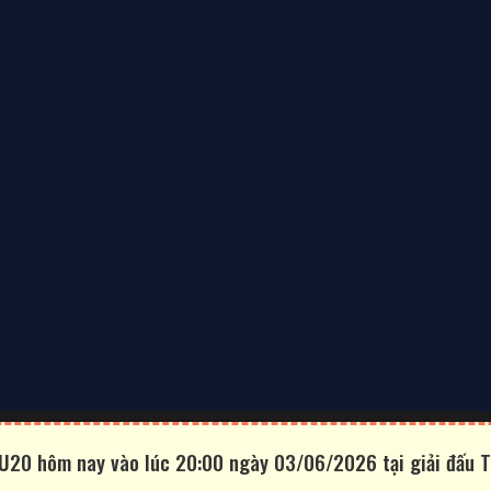
a U20 hôm nay vào lúc 20:00 ngày 03/06/2026 tại giải đấu 