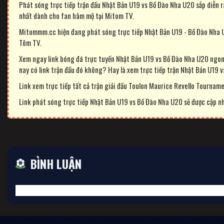
Phát sóng trực tiếp trận đấu Nhật Bản U19 vs Bồ Đào Nha U20 sắp diễn r
nhất dành cho fan hâm mộ tại Mitom TV.
Mitommm.cc hiện đang phát sóng trực tiếp Nhật Bản U19 - Bồ Đào Nha U2
Tôm TV.
Xem ngay link bóng đá trực tuyến Nhật Bản U19 vs Bồ Đào Nha U20 ngon
nay có link trận đấu đó không? Hay là xem trực tiếp trận Nhật Bản U19 
Link xem trực tiếp tất cả trận giải đấu Toulon Maurice Revello Tournamen
Link phát sóng trực tiếp Nhật Bản U19 vs Bồ Đào Nha U20 sẽ được cập nhậ
BÌNH LUẬN