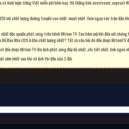
a có bình luận tiếng Việt miễn phí hôm nay. Hệ thống link acestream, sopcast
0 với chất lượng đường truyền cao nhất, mượt nhất. Xem ngay các trận đấu kh
 nhất độc quyền phát sóng trên kênh Mitom TV. Fan hâm mộ khi đến với chúng 
vs Bồ Đào Nha U20 ở đâu chất lượng nhất? Tất cả câu hỏi đó đều được MitomTV 
t đều được Mitom TV lên lịch phát sóng đầy đủ nhất, chi tiết nhất, link ngon n
t sớm nhất sau khi có lịch thi đấu của 2 đội.