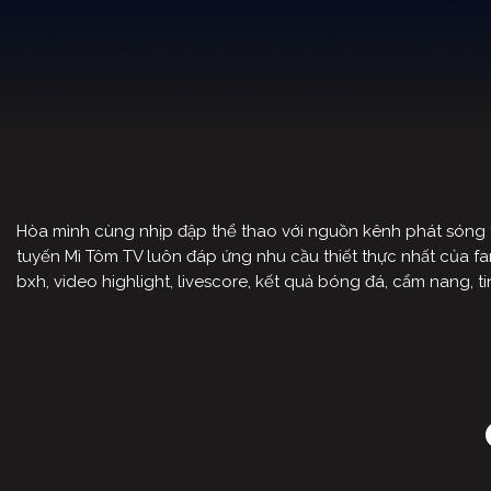
Hòa mình cùng nhịp đập thể thao với nguồn kênh phát sóng tr
tuyến Mì Tôm TV luôn đáp ứng nhu cầu thiết thực nhất của fan 
bxh, video highlight, livescore, kết quả bóng đá, cẩm nang,