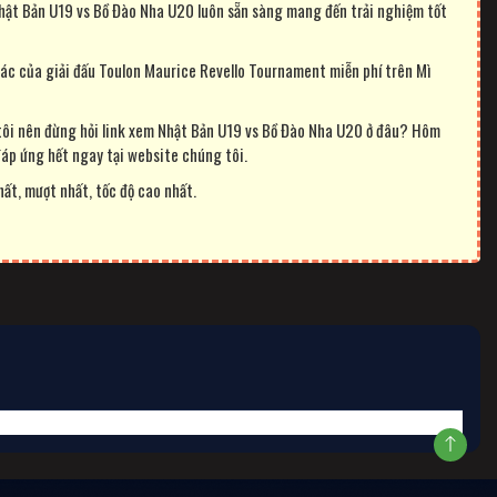
 Nhật Bản U19 vs Bồ Đào Nha U20 luôn sẵn sàng mang đến trải nghiệm tốt
ác của giải đấu Toulon Maurice Revello Tournament miễn phí trên Mì
tôi nên đừng hỏi link xem Nhật Bản U19 vs Bồ Đào Nha U20 ở đâu? Hôm
đáp ứng hết ngay tại website chúng tôi.
hất, mượt nhất, tốc độ cao nhất.