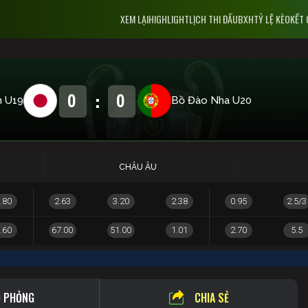
XEM LẠI
HIGHLIGHT
LỊCH THI ĐẤU
BXH
TỶ LỆ KÈO
KẾT
:
0
0
n U19
Bồ Đào Nha U20
CHÂU ÂU
.80
2.63
3.20
2.38
0.95
2.5/3
.60
67.00
51.00
1.01
2.70
5.5
 PHỎNG
CHIA SẺ