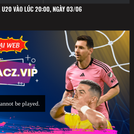
 U20 VÀO LÚC 20:00, NGÀY 03/06