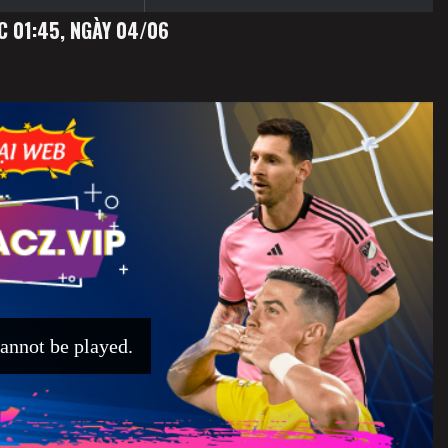
C 01:45, NGÀY 04/06