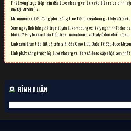
Phát sóng trực tiếp trận đấu Luxembourg vs Italy sắp diễn ra có bình l
mộ tại Mitom TV.
Mitommm.cc hiện đang phát sóng trực tiếp Luxembourg - Italy với chất 
Xem ngay link bóng đá trực tuyến Luxembourg vs Italy ngon nhất độc qu
không? Hay là xem trực tiếp trận Luxembourg vs Italy ở đâu chất lượng
Link xem trực tiếp tất cả trận giải đấu Giao Hữu Quốc Tế đều được Mitom 
Link phát sóng trực tiếp Luxembourg vs Italy sẽ được cập nhật sớm nhất s
BÌNH LUẬN