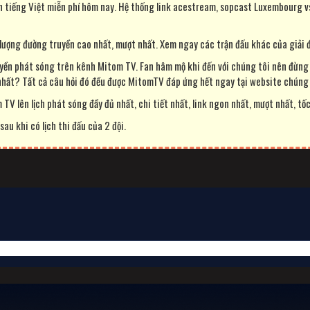
uận tiếng Việt miễn phí hôm nay. Hệ thống link acestream, sopcast Luxembourg 
lượng đường truyền cao nhất, mượt nhất. Xem ngay các trận đấu khác của giải 
yền phát sóng trên kênh Mitom TV. Fan hâm mộ khi đến với chúng tôi nên đừng h
 nhất? Tất cả câu hỏi đó đều được MitomTV đáp ứng hết ngay tại website chúng 
TV lên lịch phát sóng đầy đủ nhất, chi tiết nhất, link ngon nhất, mượt nhất, tốc
au khi có lịch thi đấu của 2 đội.