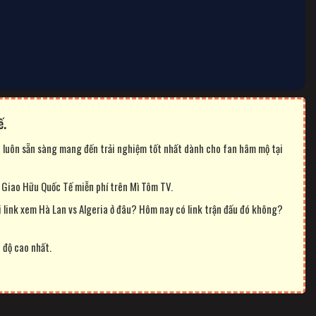
ế.
ia luôn sẵn sàng mang đến trải nghiệm tốt nhất dành cho fan hâm mộ tại
 Giao Hữu Quốc Tế miễn phí trên Mì Tôm TV.
 link xem Hà Lan vs Algeria ở đâu? Hôm nay có link trận đấu đó không?
 độ cao nhất.