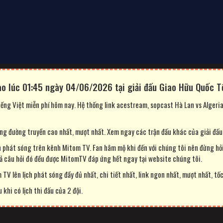
vào lúc 01:45 ngày 04/06/2026 tại giải đấu Giao Hữu Quốc T
 tiếng Việt miễn phí hôm nay. Hệ thống link acestream, sopcast Hà Lan vs Alger
ợng đường truyền cao nhất, mượt nhất. Xem ngay các trận đấu khác của giải đấu
 phát sóng trên kênh Mitom TV. Fan hâm mộ khi đến với chúng tôi nên đừng hỏi
 cả câu hỏi đó đều được MitomTV đáp ứng hết ngay tại website chúng tôi.
TV lên lịch phát sóng đầy đủ nhất, chi tiết nhất, link ngon nhất, mượt nhất, tốc
khi có lịch thi đấu của 2 đội.