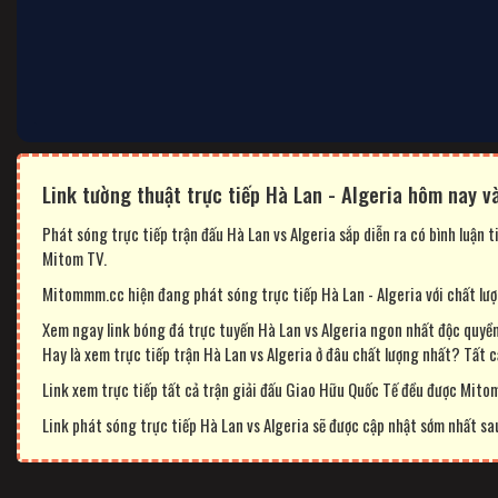
Link tường thuật trực tiếp Hà Lan - Algeria hôm nay 
Phát sóng trực tiếp trận đấu Hà Lan vs Algeria sắp diễn ra có bình luận
Mitom TV.
Mitommm.cc hiện đang phát sóng trực tiếp Hà Lan - Algeria với chất lư
Xem ngay link bóng đá trực tuyến Hà Lan vs Algeria ngon nhất độc quyền
Hay là xem trực tiếp trận Hà Lan vs Algeria ở đâu chất lượng nhất? Tất
Link xem trực tiếp tất cả trận giải đấu Giao Hữu Quốc Tế đều được Mitom 
Link phát sóng trực tiếp Hà Lan vs Algeria sẽ được cập nhật sớm nhất sau 