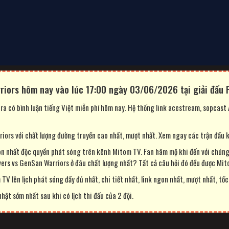
riors hôm nay vào lúc 17:00 ngày 03/06/2026 tại giải đấu 
 ra có bình luận tiếng Việt miễn phí hôm nay. Hệ thống link acestream, sopcas
rs với chất lượng đường truyền cao nhất, mượt nhất. Xem ngay các trận đấu k
n nhất độc quyền phát sóng trên kênh Mitom TV. Fan hâm mộ khi đến với chúng
vers vs GenSan Warriors ở đâu chất lượng nhất? Tất cả câu hỏi đó đều được Mi
TV lên lịch phát sóng đầy đủ nhất, chi tiết nhất, link ngon nhất, mượt nhất, tốc
ật sớm nhất sau khi có lịch thi đấu của 2 đội.