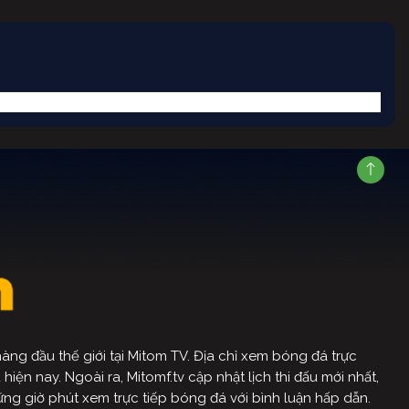
ng đầu thế giới tại Mitom TV. Địa chỉ xem bóng đá trực
ện nay. Ngoài ra, Mitomf.tv cập nhật lịch thi đấu mới nhất,
ững giờ phút xem trực tiếp bóng đá với bình luận hấp dẫn.