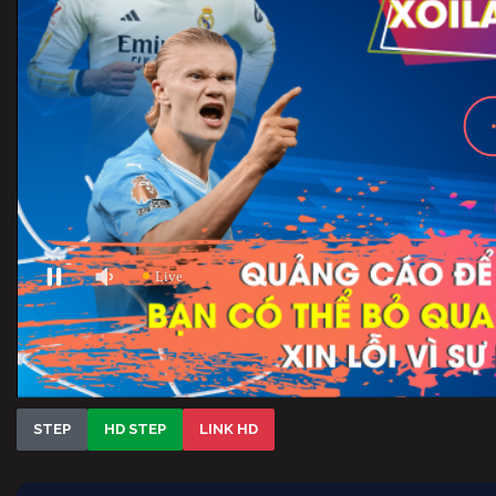
STEP
HD STEP
LINK HD