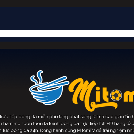
ực tiếp bóng đá miễn phí đang phát sóng tất cả các giải đấu hà
hâm mộ, luôn luôn là kênh bóng đá trực tiếp full HD hàng đầu hi
 tin tức bóng đá 24h. Đồng hành cùng MitomTV để trải nghiệm nh